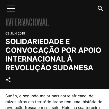
search
INTERNACIONAL
09 JUN 2019
SOLIDARIEDADE E
CONVOCAÇÃO POR APOIO
INTERNACIONAL À
REVOLUÇÃO SUDANESA
share
Sudão, o segundo maior país norte africano, de
raízes afros em território árabe tem uma história de
revolução fresca em seu solo. Hoje, na sua terceira