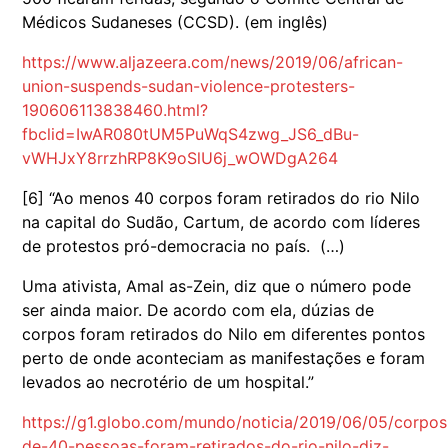
Médicos Sudaneses (CCSD). (em inglês)
https://www.aljazeera.com/news/2019/06/african-
union-suspends-sudan-violence-protesters-
190606113838460.html?
fbclid=IwAR080tUM5PuWqS4zwg_JS6_dBu-
vWHJxY8rrzhRP8K9oSlU6j_wOWDgA264
[6] “Ao menos 40 corpos foram retirados do rio Nilo
na capital do Sudão, Cartum, de acordo com líderes
de protestos pró-democracia no país. (…)
Uma ativista, Amal as-Zein, diz que o número pode
ser ainda maior. De acordo com ela, dúzias de
corpos foram retirados do Nilo em diferentes pontos
perto de onde aconteciam as manifestações e foram
levados ao necrotério de um hospital.”
https://g1.globo.com/mundo/noticia/2019/06/05/corpos
de-40-pessoas-foram-retirados-do-rio-nilo-diz-