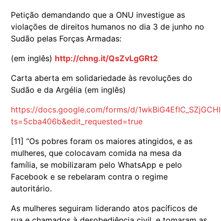
Petição demandando que a ONU investigue as
violações de direitos humanos no dia 3 de junho no
Sudão pelas Forças Armadas:
(em inglês)
http://chng.it/QsZvLgGRt2
Carta aberta em solidariedade às revoluções do
Sudão e da Argélia (em inglês)
https://docs.google.com/forms/d/1wkBiG4EfIC_SZjG
ts=5cba406b&edit_requested=true
[11] “Os pobres foram os maiores atingidos, e as
mulheres, que colocavam comida na mesa da
família, se mobilizaram pelo WhatsApp e pelo
Facebook e se rebelaram contra o regime
autoritário.
As mulheres seguiram liderando atos pacíficos de
rua e chamados à desobediência civil, e tomaram as