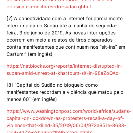
oposicao-a-militares-do-sudao.ghtml
[7]”A conectividade com a Internet foi parcialmente
interrompida no Sudão até a manhã de segunda-
feira, 3 de junho de 2019. As novas interrupções
ocorrem em meio a relatos de tiros disparados
contra manifestantes que continuam nos “sit-ins” em
Cartum.” (em inglês)
https://netblocks.org/reports/internet-disrupted-in-
sudan-amid-unrest-at-khartoum-sit-in-98aZoQAo
[8] “Capital do Sudão no bloqueio como
manifestantes recordam a violência que matou pelo
menos 60” (em inglês)
https://www.washingtonpost.com/world/africa/sudans-
capital-on-lockdown-as-protesters-recall-a-day-of-
violence-that-killed-35/2019/06/04/972a851e-8633-
11e9-9d73-e2ba6bbf1b9b_story.html?