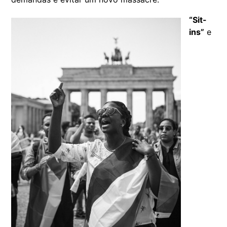
“Sit-
ins”
e