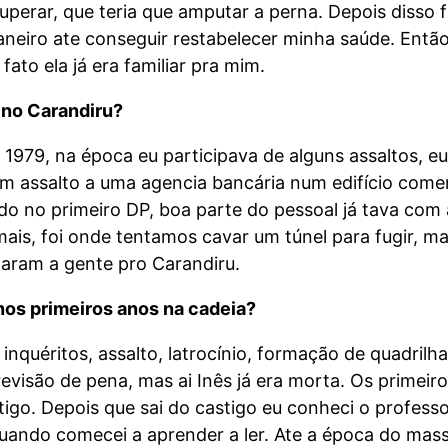
uperar, que teria que amputar a perna. Depois disso
aneiro ate conseguir restabelecer minha saúde. Entã
fato ela já era familiar pra mim.
 no Carandiru?
a 1979, na época eu participava de alguns assaltos, 
assalto a uma agencia bancária num edifício comerci
nado no primeiro DP, boa parte do pessoal já tava com
ais, foi onde tentamos cavar um túnel para fugir, 
aram a gente pro Carandiru.
nos primeiros anos na cadeia?
inquéritos, assalto, latrocínio, formação de quadrilh
revisão de pena, mas ai Inês já era morta. Os primeir
tigo. Depois que sai do castigo eu conheci o professo
 quando comecei a aprender a ler. Ate a época do mass