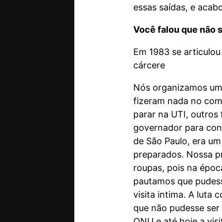
essas saídas, e acab
Você falou que não 
Em 1983 se articulou
cárcere
Nós organizamos uma
fizeram nada no come
parar na UTI, outros
governador para con
de São Paulo, era um
preparados. Nossa pr
roupas, pois na épo
pautamos que pudesse
visita intima. A luta
que não pudesse ser 
ONU e até hoje a visi