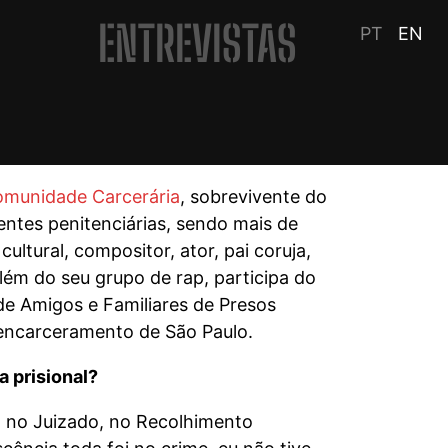
ENTREVISTAS
PT
EN
munidade Carcerária
, sobrevivente do
entes penitenciárias, sendo mais de
ltural, compositor, ator, pai coruja,
além do seu grupo de rap, participa do
de Amigos e Familiares de Presos
encarceramento de São Paulo.
 prisional?
ado no Juizado, no Recolhimento