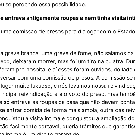
ou se perdendo essa possibilidade.
se entrava antigamente roupas e nem tinha visita i
 uma comissão de presos para dialogar com o Estado,
 greve branca, uma greve de fome, não saíamos da 
ço, deixaram morrer, mas foi um tiro na culatra. Dur
 foram pro hospital e aí esses foram ouvidos, do lad
versar com uma comissão de presos. A comissão se re
 lugar muito luxuoso, e nós levamos nossa reivindica
incipal reivindicação era o voto do preso, mas tam
ca só entrava as roupas da casa que não davam cont
 entrar comida de forma mais ampla, outra das reivin
 conquistou a visita intima e conquistou a ampliação d
tão facilmente cortável, queria trâmites que garanti
ta íntima é um direito garantido.