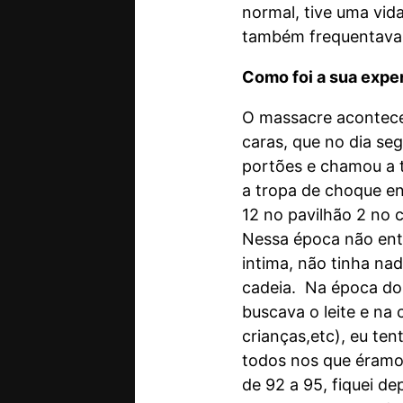
normal, tive uma vid
também frequentava 
Como foi a sua expe
O massacre aconteceu
caras, que no dia se
portões e chamou a t
a tropa de choque en
12 no pavilhão 2 no
Nessa época não entr
intima, não tinha na
cadeia. Na época do 
buscava o leite e na 
crianças,etc), eu te
todos nos que éramos
de 92 a 95, fiquei d