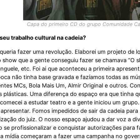
Capa do primeiro CD do grupo Comunidade Car
eu trabalho cultural na cadeia?
 queria fazer uma revolução. Elaborei um projeto de 
iro show que a gente conseguiu fazer se chamava “O s
Catinguele, etc. Foi ai que aconteceu a primeira apre
poca não tinha base gravada e fazíamos todas as mú
ntes MCs, Bola Mais Um, Almir Original e outros. C
es plásticas. Uma diferença do espaço era que tinha q
 comecei a estudar teatro e a gente iniciou um grup
apresentar. Fomos impedidos de sair da cadeia para
ização do juiz. O nosso espaço ajudou a dar voz a div
se profissionalizar e conquistar autorizações para f
a mídia começaram a fazer uma campanha no governo 