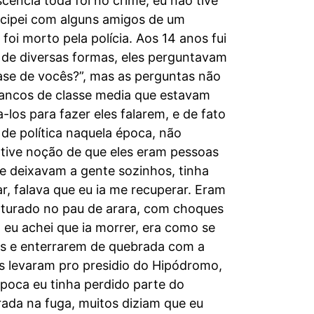
cência toda foi no crime, eu não tive
ticipei com alguns amigos de um
oi morto pela polícia. Aos 14 anos fui
 de diversas formas, eles perguntavam
base de vocês?”, mas as perguntas não
rancos de classe media que estavam
los para fazer eles falarem, e de fato
de política naquela época, não
 tive noção de que eles eram pessoas
 e deixavam a gente sozinhos, tinha
, falava que eu ia me recuperar. Eram
rturado no pau de arara, com choques
 eu achei que ia morrer, era como se
s e enterrarem de quebrada com a
s levaram pro presidio do Hipódromo,
época eu tinha perdido parte do
ada na fuga, muitos diziam que eu