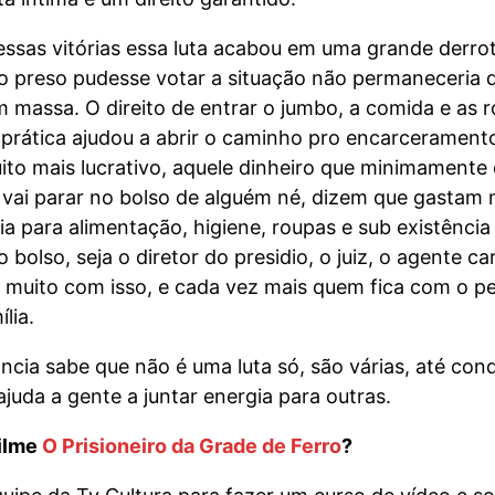
sas vitórias essa luta acabou em uma grande derrota
e o preso pudesse votar a situação não permaneceri
massa. O direito de entrar o jumbo, a comida e as 
 prática ajudou a abrir o caminho pro encarceramen
ito mais lucrativo, aquele dinheiro que minimamente 
o vai parar no bolso de alguém né, dizem que gastam 
ria para alimentação, higiene, roupas e sub existênc
bolso, seja o diretor do presidio, o juiz, o agente carc
o muito com isso, e cada vez mais quem fica com o 
lia.
ncia sabe que não é uma luta só, são várias, até conq
ajuda a gente a juntar energia para outras.
filme
O Prisioneiro da Grade de Ferro
?