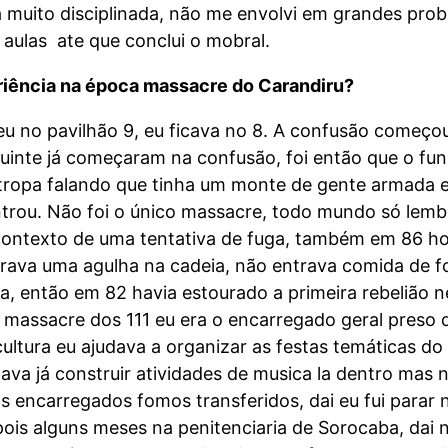
a muito disciplinada, não me envolvi em grandes prob
aulas ate que conclui o mobral.
riência na época massacre do Carandiru?
 no pavilhão 9, eu ficava no 8. A confusão começou u
guinte já começaram na confusão, foi então que o fun
ropa falando que tinha um monte de gente armada e i
trou. Não foi o único massacre, todo mundo só lemb
 contexto de uma tentativa de fuga, também em 86 h
ava uma agulha na cadeia, não entrava comida de for
da, então em 82 havia estourado a primeira rebelião 
massacre dos 111 eu era o encarregado geral preso d
cultura eu ajudava a organizar as festas temáticas do
ntava já construir atividades de musica la dentro ma
 encarregados fomos transferidos, dai eu fui parar na
epois alguns meses na penitenciaria de Sorocaba, dai