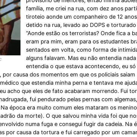
provisório de menores, então minha adoles
família, me criei na rua, com dez anos par
tiroteio aonde um companheiro de 12 anos f
detido na rua, levado ao DOPS e torturado
“Aonde estão os terroristas? Onde fica a 
eram pra mim, eram para os estudantes b
sentados em volta, como forma de intimida-
alguns falavam. Mas eu não entendia nada 
c
entendia o que estava acontecendo, eu só
es, por causa dos momentos em que os policiais saiam
médico que estendia minha perna e tentava me ajudar
eu acho que eles de fato acabaram morrendo. Fui to
 madrugada, fui pendurado pelas pernas com algemas,
. Na época era muito comum eles mataram os menino
adrão da morte). O que salvou minha vida foi que no
 envolvido numa fuga e consegui fugir da cadeia. Na 
 por causa da tortura e fui carregado por um camar