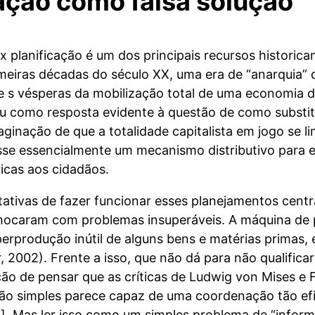
cação como falsa solução
 planificação é um dos principais recursos historica
meiras décadas do século XX, uma era de “anarquia”
 e s vésperas da mobilização total de uma economia 
u como resposta evidente à questão de como substitui
ginação de que a totalidade capitalista em jogo se l
se essencialmente um mecanismo distributivo para en
icas aos cidadãos.
ativas de fazer funcionar esses planejamentos centra
chocaram com problemas insuperáveis. A máquina de 
erprodução inútil de alguns bens e matérias primas, 
ur, 2002). Frente a isso, que não dá para não qualifi
ação de pensar que as críticas de Ludwig von Mises e
ação simples parece capaz de uma coordenação tão e
]. Mas ler isso como um simples problema de “infor