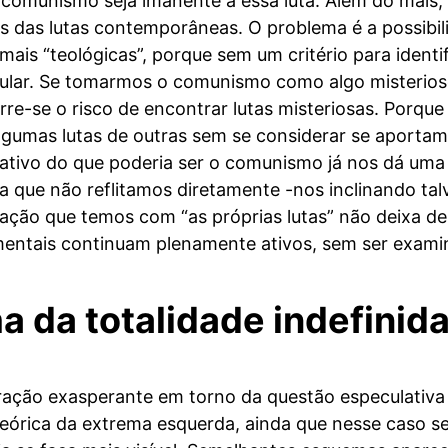
comunismo seja imanente a essa luta. Além do mais,
es das lutas contemporâneas. O problema é a possibi
mais “teológicas”, porque sem um critério para identif
ular. Se tomarmos o comunismo como algo misterios
orre-se o risco de encontrar lutas misteriosas. Porque
algumas lutas de outras sem se considerar se aportam
tivo do que poderia ser o comunismo já nos dá uma o
a que não reflitamos diretamente -nos inclinando ta
relação que temos com “as próprias lutas” não deixa d
entais continuam plenamente ativos, sem ser exami
a da totalidade indefinid
tração exasperante em torno da questão especulativ
órica da extrema esquerda, ainda que nesse caso se