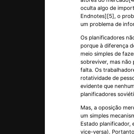
oculta algo de impo
Endnotes][5], o prob
um problema de infor
Os planificadores nã
porque à diferença d
meio simples de faze
sobreviver, mas não
falta. Os trabalhado
rotatividade de pess
evidente que nenhum
planificadores soviét
Mas, a oposição merc
um simples mecanismo
Estado planificador,
vice-versa). Portant