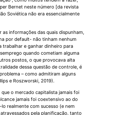
per Bernet neste número [da revista
ião Soviética não era essencialmente
ar as informações das quais dispunham,
ina por default- não tinham nenhum
 trabalhar e ganhar dinheiro para
 desemprego quando cometiam alguma
utros postos, o que provocava alta
ralidade dessa questão de controle, é
 problema – como admitiram alguns
llips e Roszworski, 2019).
 que o mercado capitalista jamais foi
alcance jamais foi coextensivo ao do
uí-lo realmente com sucesso (e nem
 atravessados pela planificação, tanto