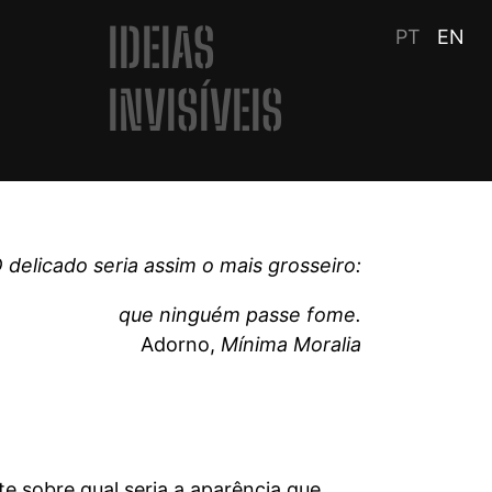
IDEIAS
PT
EN
INVISÍVEIS
 delicado seria assim o mais grosseiro:
que ninguém passe fome.
Adorno,
Mínima Moralia
e sobre qual seria a aparência que