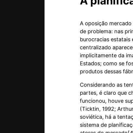
A planifi
A oposição mercado x
de problema: nas pri
burocracias estatais
centralizado aparece
implicitamente da ima
Estados; como se fos
produtos dessas fábr
Considerando as tent
partes, é claro que 
funcionou, houve sup
(Ticktin, 1992; Arth
soviética, há a tent
sistema de planific
atores do mercado[4