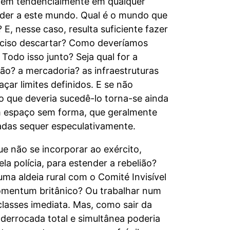
recem tendencialmente em qualquer
nder a este mundo. Qual é o mundo que
, nesse caso, resulta suficiente fazer
reciso descartar? Como deveríamos
odo isso junto? Seja qual for a
ão? a mercadoria? as infraestruturas
açar limites definidos. E se não
o que deveria sucedê-lo torna-se ainda
um espaço sem forma, que geralmente
tadas sequer especulativamente.
e não se incorporar ao exército,
 polícia, para estender a rebelião?
ma aldeia rural com o Comité Invisível
omentum britânico? Ou trabalhar num
 classes imediata. Mas, como sair da
 derrocada total e simultânea poderia