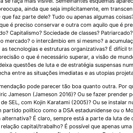
ria se faça mais visível. Semelhantes esquemas apa
reocupa, ainda que seja implicitamente, em transce
que faz parte dele? Tudo ou apenas algumas coisas? E
 que é preciso conservar e outra com aquilo que é p
? Capitalismo? Sociedade de classes? Patriarcado? T
i: o mercado? o intercâmbio em si mesmo? a acumulaç
as tecnologias e estruturas organizativas? É difícil tr
ecisão o que é necessário superar, a visão de mund
 deixa questões de luta e de estratégia suspensas n
echa entre as situações imediatas e as utopias proje
mendação pode parecer tão boa quanto outra. Por qu
ic Jameson (Jameson 2016)? Ou se fazer prender pela
e SEL, com Kojin Karatami (2005)? Ou se instalar nu
m partido político como a DSA estadunidense ou o M
 alternativa? É claro, sempre está a parte da luta de
 relação capital/trabalho? É possível que apenas uma