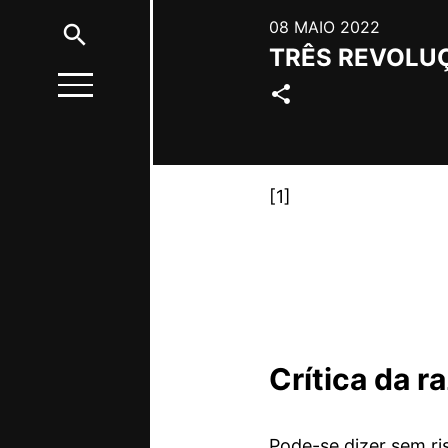
08 MAIO 2022
search
TRÊS REVOLU
share
[1]
Crítica da r
Pode-se dizer sem ri