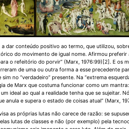
ia a dar conteúdo positivo ao termo, que utilizou, so
rico do movimento de igual nome. Afirmou preferir a “
ara o refeitório do porvir” (Marx, 1976:99)[2]. E os 
reram de uma ou outra forma a esse precedente para
 e sim no “verdadeiro” presente. Na “extrema esque
gia de Marx que costuma funcionar como um mantra
 um ideal ao qual a realidade tenha que se sujeita
e anula e supera o estado de coisas atual” (Marx, 19
visa as próprias lutas não carece de razão: se supu
las lutas de classes e não (por exemplo) pela tecnoc