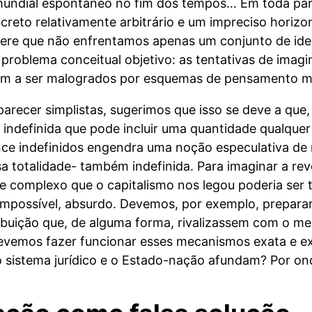
 mundial espontâneo no fim dos tempos… Em toda par
creto relativamente arbitrário e um impreciso horizo
ere que não enfrentamos apenas um conjunto de ideia
 problema conceitual objetivo: as tentativas de ima
dem a ser malogrados por esquemas de pensamento m
parecer simplistas, sugerimos que isso se deve a que
indefinida que pode incluir uma quantidade qualquer
nce indefinidos engendra uma noção especulativa de
sa totalidade- também indefinida. Para imaginar a r
omplexo que o capitalismo nos legou poderia ser to
mpossível, absurdo. Devemos, por exemplo, prepara
buição que, de alguma forma, rivalizassem com o mer
 devemos fazer funcionar esses mecanismos exata e
 sistema jurídico e o Estado-nação afundam? Por o