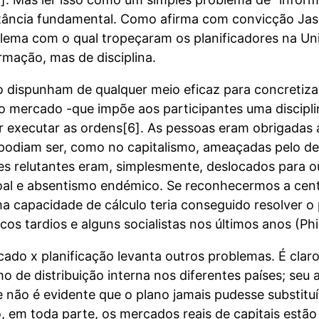
rtância fundamental. Como afirma com convicção Jas
lema com o qual tropeçaram os planificadores na Un
mação, mas de disciplina.
o dispunham de qualquer meio eficaz para concretiz
o mercado -que impõe aos participantes uma discipl
r executar as ordens[6]. As pessoas eram obrigadas a
 podiam ser, como no capitalismo, ameaçadas pelo
res relutantes eram, simplesmente, deslocados para o
oal e absentismo endémico. Se reconhecermos a cent
a capacidade de cálculo teria conseguido resolver o
icos tardios e alguns socialistas nos últimos anos (Phi
ado x planificação levanta outros problemas. É claro
 de distribuição interna nos diferentes países; seu 
 e não é evidente que o plano jamais pudesse substit
o, em toda parte, os mercados reais de capitais estão