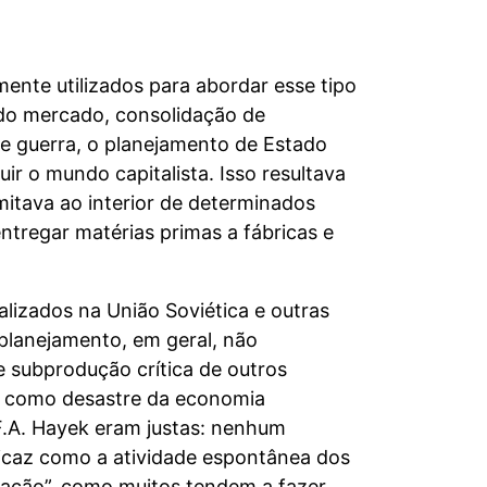
mente utilizados para abordar esse tipo
 do mercado, consolidação de
de guerra, o planejamento de Estado
r o mundo capitalista. Isso resultava
imitava ao interior de determinados
tregar matérias primas a fábricas e
lizados na União Soviética e outras
planejamento, em geral, não
e subprodução crítica de outros
car como desastre da economia
 F.A. Hayek eram justas: nenhum
ficaz como a atividade espontânea dos
mação”, como muitos tendem a fazer,