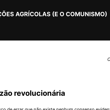
ÇÕES AGRÍCOLAS (E O COMUNISMO)
O
azão revolucionária
sco de errar que não existe nenhum consenso evident