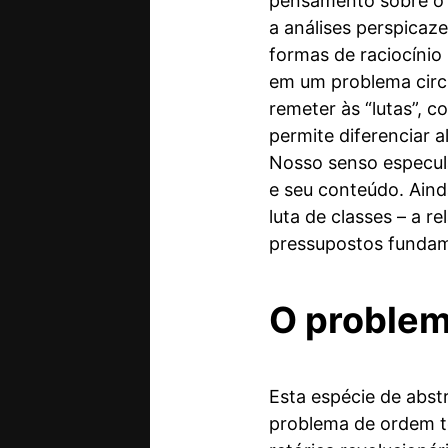
pensamento sobre o 
a análises perspicaz
formas de raciocínio 
em um problema circ
remeter às “lutas”, c
permite diferenciar 
Nosso senso especula
e seu conteúdo. Aind
luta de classes – a 
pressupostos fundam
O problem
Esta espécie de abs
problema de ordem te