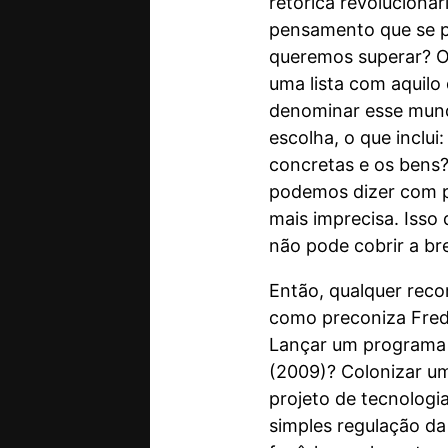
retórica revolucioná
pensamento que se p
queremos superar? O 
uma lista com aquilo
denominar esse mundo
escolha, o que inclu
concretas e os bens? 
podemos dizer com pr
mais imprecisa. Isso
não pode cobrir a br
Então, qualquer reco
como preconiza Fredr
Lançar um programa d
(2009)? Colonizar u
projeto de tecnologia
simples regulação da