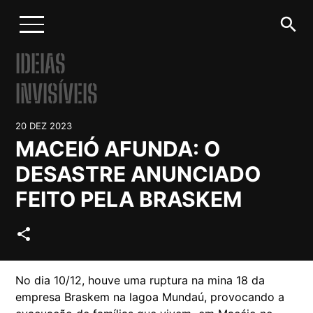
search
IDEIAS
INVISÍVEIS
20 DEZ 2023
MACEIÓ AFUNDA: O
DESASTRE ANUNCIADO
FEITO PELA BRASKEM
share
No dia 10/12, houve uma ruptura na mina 18 da
empresa Braskem na lagoa Mundaú, provocando a