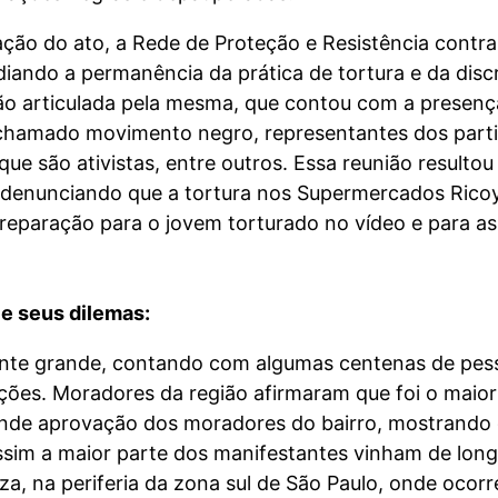
ão do ato, a Rede de Proteção e Resistência contra
iando a permanência da prática de tortura e da discr
o articulada pela mesma, que contou com a presença
chamado movimento negro, representantes dos partido
 que são ativistas, entre outros. Essa reunião result
 denunciando que a tortura nos Supermercados Ricoy
e reparação para o jovem torturado no vídeo e para a
e seus dilemas:
ente grande, contando com algumas centenas de pess
ões. Moradores da região afirmaram que foi o maior p
de aprovação dos moradores do bairro, mostrando q
assim a maior parte dos manifestantes vinham de lo
iza, na periferia da zona sul de São Paulo, onde ocorr