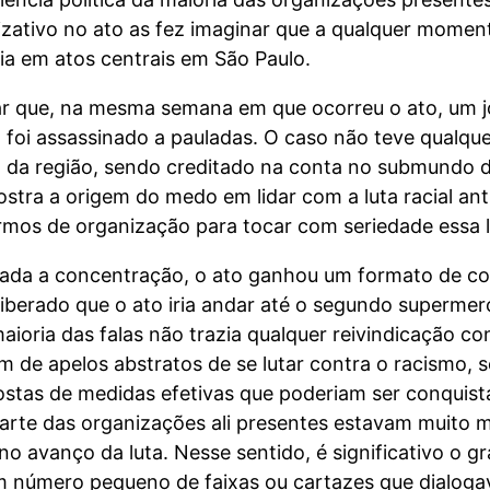
izativo no ato as fez imaginar que a qualquer momen
a em atos centrais em São Paulo.
rar que, na mesma semana em que ocorreu o ato, um
a, foi assassinado a pauladas. O caso não teve qualqu
 da região, sendo creditado na conta no submundo d
tra a origem do medo em lidar com a luta racial anti
mos de organização para tocar com seriedade essa l
ciada a concentração, o ato ganhou um formato de c
eliberado que o ato iria andar até o segundo superm
oria das falas não trazia qualquer reivindicação con
m de apelos abstratos de se lutar contra o racismo, s
ostas de medidas efetivas que poderiam ser conquist
parte das organizações ali presentes estavam muito 
 avanço da luta. Nesse sentido, é significativo o g
 número pequeno de faixas ou cartazes que dialoga