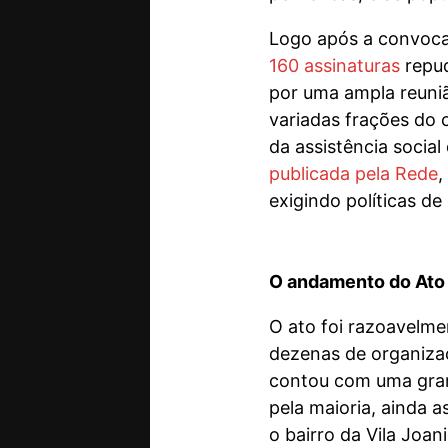
Logo após a convocaç
160 assinaturas
repud
por uma ampla reuniã
variadas frações do 
da assistência social
publicada pela Rede
,
exigindo políticas d
O andamento do Ato 
O ato foi razoavelm
dezenas de organizaç
contou com uma gran
pela maioria, ainda 
o bairro da Vila Joan