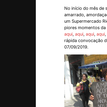
No início do mês de 
amarrado, amordaçad
um Supermercado Rico
piores momentos da 
aqui
,
aqui
,
aqui
,
aqui
rápida convocação de
07/09/2019.