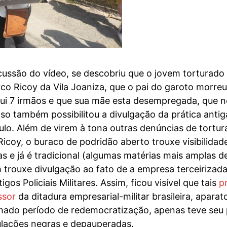
cussão do vídeo, se descobriu que o jovem torturado 
o Ricoy da Vila Joaniza, que o pai do garoto morre
ui 7 irmãos e que sua mãe esta desempregada, que n
so também possibilitou a divulgação da prática antig
lo. Além de virem à tona outras denúncias de tortura
coy, o buraco de podridão aberto trouxe visibilidade
s e já é tradicional (algumas matérias mais amplas d
 trouxe divulgação ao fato de a empresa terceirizad
gos Policiais Militares. Assim, ficou visível que tais
p
ssor
da ditadura empresarial-militar brasileira, apara
do período de redemocratização, apenas teve seu pú
pulações negras e depauperadas.