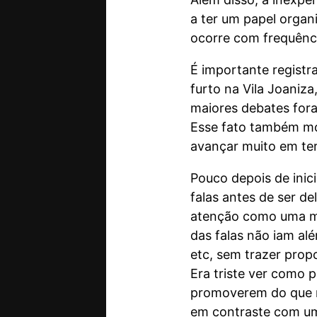
a ter um papel organ
ocorre com frequênci
É importante regist
furto na Vila Joaniz
maiores debates fora
Esse fato também mos
avançar muito em ter
Pouco depois de ini
falas antes de ser d
atenção como uma mai
das falas não iam alé
etc, sem trazer prop
Era triste ver como 
promoverem do que no
em contraste com um