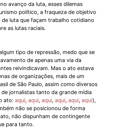
no avanço da luta, esses dilemas
ismo político, a fraqueza de objetivo
 de luta que façam trabalho cotidiano
e as lutas raciais.
algum tipo de repressão, medo que se
 travamento de apenas uma via da
tes reivindicavam. Mas o ato estava
enas de organizações, mais de um
sil de São Paulo, assim como diversos
de jornalistas tanto da grande mídia
o ato:
aqui
,
aqui
,
aqui
,
aqui
,
aqui
,
aqui
),
 também não se posicionou de forma
o ato, não dispunham de contingente
ue para tanto.