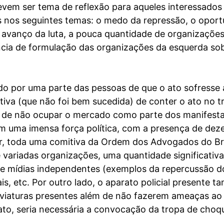
evem ser tema de reflexão para aqueles interessados 
nos seguintes temas: o medo da repressão, o oportun
 avanço da luta, a pouca quantidade de organizações
ncia de formulação das organizações da esquerda sobr
o por uma parte das pessoas de que o ato sofresse 
ativa (que não foi bem sucedida) de conter o ato no
 de não ocupar o mercado como parte dos manifestan
m uma imensa força política, com a presença de dez
, toda uma comitiva da Ordem dos Advogados do Bra
variadas organizações, uma quantidade significativa 
de mídias independentes (exemplos da repercussão d
ais, etc. Por outro lado, o aparato policial presente
s viaturas presentes além de não fazerem ameaças a
ato, seria necessária a convocação da tropa de choq