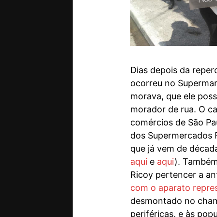
Dias depois da reper
ocorreu no Supermarc
morava, que ele poss
morador de rua. O ca
comércios de São Pau
dos Supermercados Ri
que já vem de década
aqui
e
aqui
). Também
Ricoy pertencer a anti
com o aparato repre
desmontado no chama
periféricas, e às po